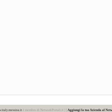
italy.messina.it
è membro di NetworkPortali.it | [
Aggiungi la tua Azienda al Netw