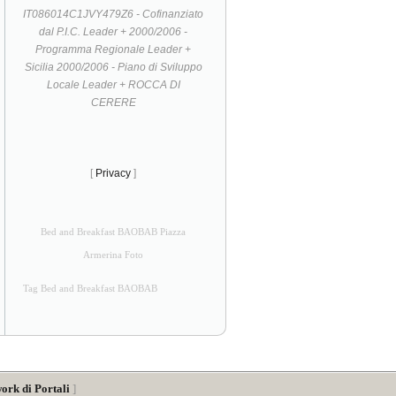
IT086014C1JVY479Z6 - Cofinanziato
dal P.I.C. Leader + 2000/2006 -
Programma Regionale Leader +
Sicilia 2000/2006 - Piano di Sviluppo
Locale Leader + ROCCA DI
CERERE
[
Privacy
]
Bed and Breakfast BAOBAB Piazza
Armerina Foto
Tag Bed and Breakfast BAOBAB
ork di Portali
]