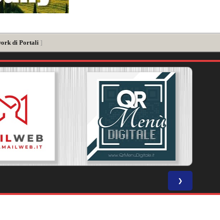
ork di Portali
]
❯