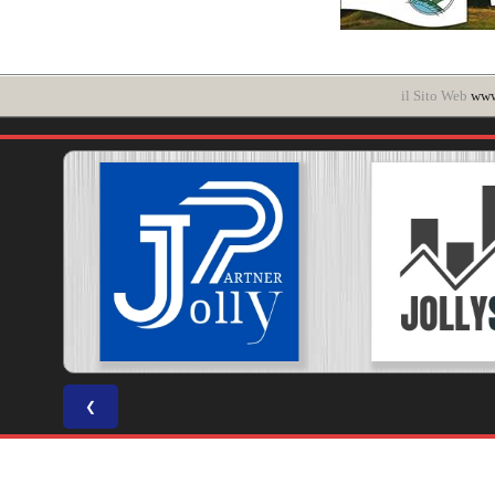
il Sito Web
www.
❮