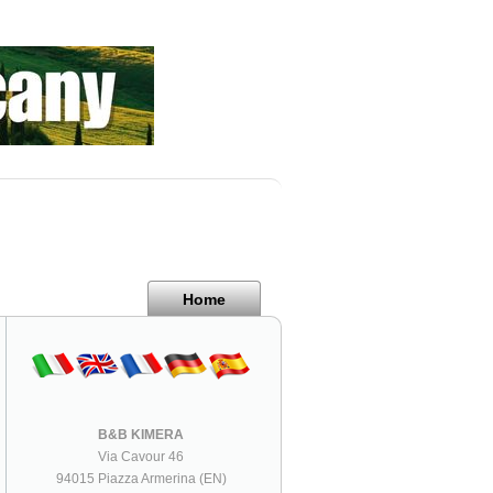
Home
B&B KIMERA
Via Cavour 46
94015 Piazza Armerina (EN)