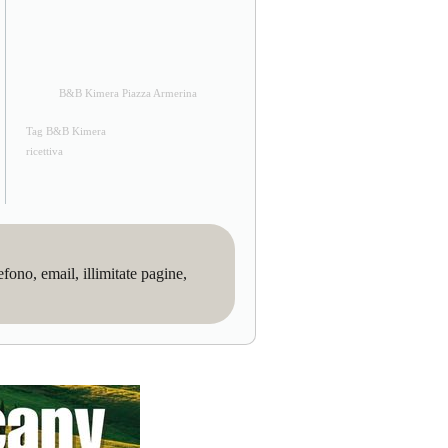
B&B Kimera Piazza Armerina
Tag B&B Kimera
ricettiva
no, email, illimitate pagine,