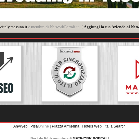
italy.messina.it
è membro di NetworkPortali.it | [
Aggiungi la tua Azienda al Netw
AnyWeb
|
Pisa
Online |
Piazza Armerina
|
Hotels Web
|
Italia Search
Portale Web membro di
NETWORK PORTALI