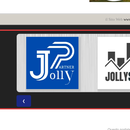
il Sito Web
www.
❮
Questo portal