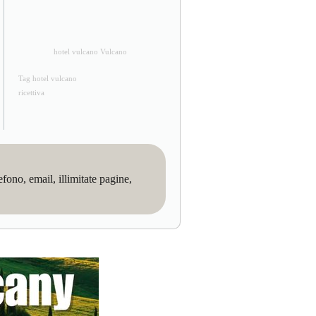
hotel vulcano Vulcano
Tag hotel vulcano
ricettiva
no, email, illimitate pagine,