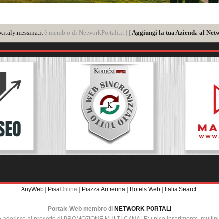
italy.messina.it
è membro di NetworkPortali.it | [
Aggiungi la tua Azienda al Netw
AnyWeb
|
Pisa
Online |
Piazza Armerina
|
Hotels Web
|
Italia Search
Portale Web membro di
NETWORK PORTALI
e aderisce al progetto di PROMOZIONE MULTI-CANALE: unico inserimento, multip