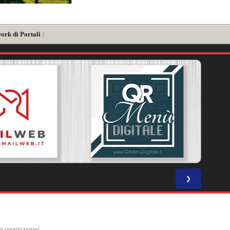
ork di Portali
]
❯
la promozione!