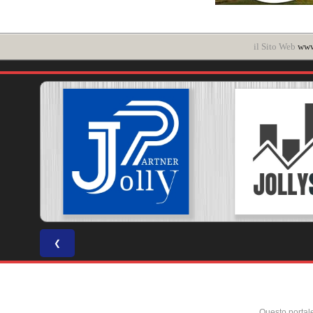
il Sito Web
www.
❮
Questo portal