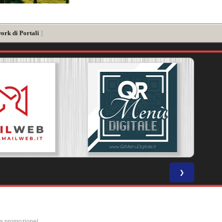
ork di Portali
]
❯
la promozione!