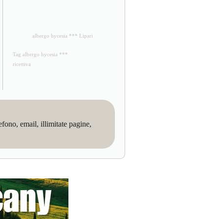
albergo hycesia *** Lipari
Tag albergo hycesia ***
ricettiva
no, email, illimitate pagine,