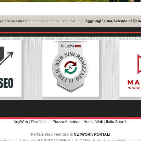
italy.messina.it
è membro di NetworkPortali.it | [
Aggiungi la tua Azienda al Netw
AnyWeb
|
Pisa
Online |
Piazza Armerina
|
Hotels Web
|
Italia Search
Portale Web membro di
NETWORK PORTALI
e aderisce al progetto di PROMOZIONE MULTI-CANALE: unico inserimento, multip