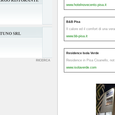
ERGO RISTORANTE
www.hotelnovecento.pisa.it
B&B Pisa
Il calore ed il comfort di una ver
TUNO SRL
www.bb-pisa.it
Residence Isola Verde
Residence in Pisa Cisanello, not 
RICERCA
www.isolaverde.com