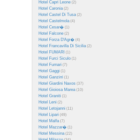
Hotel Capri Leone
(2)
Hotel Caronia
(2)
Hotel Castel Di Tusa
(2)
Hotel Castelmola
(4)
Hotel Cesar�
(1)
Hotel Falcone
(2)
Hotel Forza D'Agr�
(4)
Hotel Francavilla Di Sicilia
(2)
Hotel FUMARI
(1)
Hotel Furci Siculo
(1)
Hotel Furnari
(7)
Hotel Gaggi
(1)
Hotel Ganzirri
(1)
Hotel Giardini Naxos
(37)
Hotel Gioiosa Marea
(10)
Hotel Graniti
(1)
Hotel Leni
(2)
Hotel Letojanni
(11)
Hotel Lipari
(49)
Hotel Malfa
(7)
Hotel Mazzar�
(1)
Hotel Messina
(22)
Hotel Milazzo
(34)