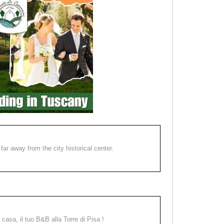
far away from the city historical center.
a casa, il tuo B&B alla Torre di Pisa !