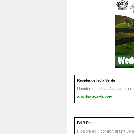
Residence Isola Verde
Residence in Pisa Cisanello, not 
www.isolaverde.com
B&B Pisa
Il calore ed il comfort di una ver