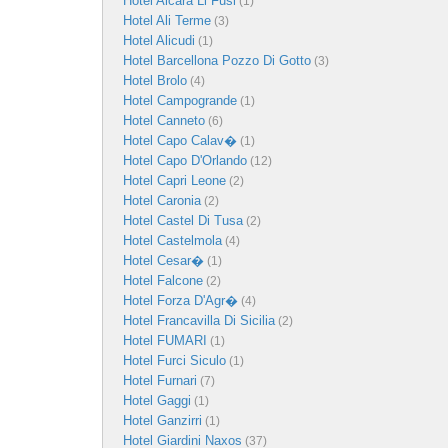
Hotel Alcara Li Fusi
(1)
Hotel Ali Terme
(3)
Hotel Alicudi
(1)
Hotel Barcellona Pozzo Di Gotto
(3)
Hotel Brolo
(4)
Hotel Campogrande
(1)
Hotel Canneto
(6)
Hotel Capo Calav�
(1)
Hotel Capo D'Orlando
(12)
Hotel Capri Leone
(2)
Hotel Caronia
(2)
Hotel Castel Di Tusa
(2)
Hotel Castelmola
(4)
Hotel Cesar�
(1)
Hotel Falcone
(2)
Hotel Forza D'Agr�
(4)
Hotel Francavilla Di Sicilia
(2)
Hotel FUMARI
(1)
Hotel Furci Siculo
(1)
Hotel Furnari
(7)
Hotel Gaggi
(1)
Hotel Ganzirri
(1)
Hotel Giardini Naxos
(37)