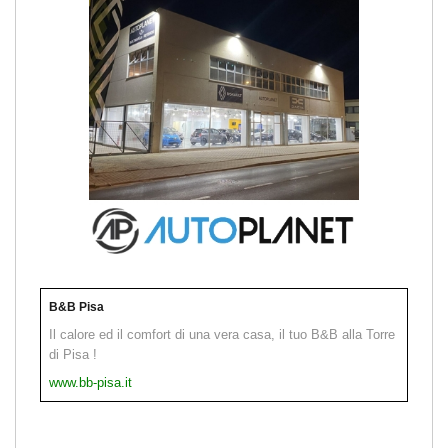
B&B Pisa
Il calore ed il comfort di una vera casa, il tuo B&B alla Torre
di Pisa !
www.bb-pisa.it