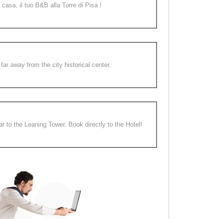
a casa, il tuo B&B alla Torre di Pisa !
far away from the city historical center.
ear to the Leaning Tower. Book directly to the Hotel!