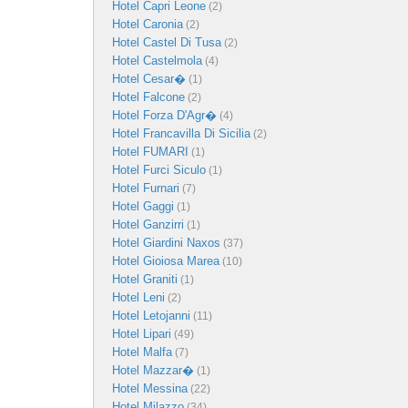
Hotel Capri Leone
(2)
Hotel Caronia
(2)
Hotel Castel Di Tusa
(2)
Hotel Castelmola
(4)
Hotel Cesar�
(1)
Hotel Falcone
(2)
Hotel Forza D'Agr�
(4)
Hotel Francavilla Di Sicilia
(2)
Hotel FUMARI
(1)
Hotel Furci Siculo
(1)
Hotel Furnari
(7)
Hotel Gaggi
(1)
Hotel Ganzirri
(1)
Hotel Giardini Naxos
(37)
Hotel Gioiosa Marea
(10)
Hotel Graniti
(1)
Hotel Leni
(2)
Hotel Letojanni
(11)
Hotel Lipari
(49)
Hotel Malfa
(7)
Hotel Mazzar�
(1)
Hotel Messina
(22)
Hotel Milazzo
(34)