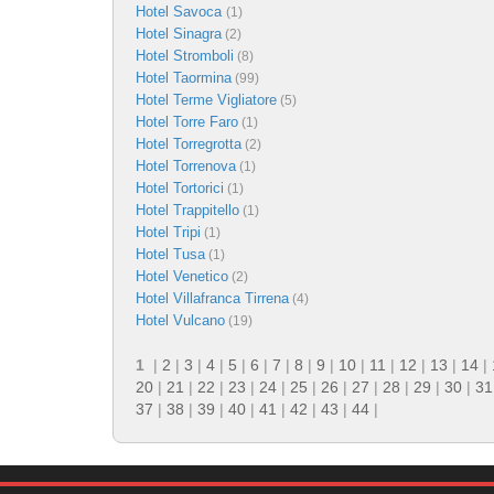
Hotel Savoca
(1)
Hotel Sinagra
(2)
Hotel Stromboli
(8)
Hotel Taormina
(99)
Hotel Terme Vigliatore
(5)
Hotel Torre Faro
(1)
Hotel Torregrotta
(2)
Hotel Torrenova
(1)
Hotel Tortorici
(1)
Hotel Trappitello
(1)
Hotel Tripi
(1)
Hotel Tusa
(1)
Hotel Venetico
(2)
Hotel Villafranca Tirrena
(4)
Hotel Vulcano
(19)
1
|
2
|
3
|
4
|
5
|
6
|
7
|
8
|
9
|
10
|
11
|
12
|
13
|
14
|
20
|
21
|
22
|
23
|
24
|
25
|
26
|
27
|
28
|
29
|
30
|
31
37
|
38
|
39
|
40
|
41
|
42
|
43
|
44
|