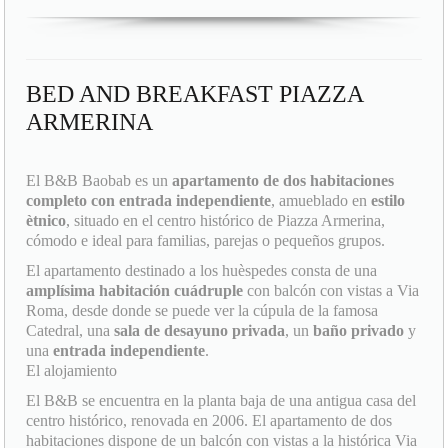
BED AND BREAKFAST PIAZZA
ARMERINA
El B&B Baobab es un
apartamento de dos habitaciones
completo con entrada independiente
, amueblado en
estilo
ètnico
, situado en el centro histórico de Piazza Armerina,
cómodo e ideal para familias, parejas o pequeños grupos.
El apartamento destinado a los huèspedes consta de una
amplísima habitación cuádruple
con balcón con vistas a Via
Roma, desde donde se puede ver la cúpula de la famosa
Catedral, una
sala de desayuno privada
, un
baño privado
y
una
entrada independiente
.
El alojamiento
El B&B se encuentra en la planta baja de una antigua casa del
centro histórico, renovada en 2006. El apartamento de dos
habitaciones dispone de un balcón con vistas a la histórica Via
Roma, recorrido oficial del
Palio dei Normanni
, la fiesta más
esperada del año que se celebra los días 12, 13 y 14 de agosto.