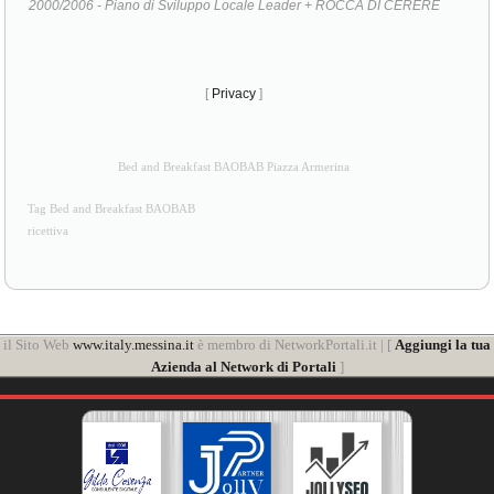
[
Privacy
]
Bed and Breakfast BAOBAB Piazza Armerina
Tag Bed and Breakfast BAOBAB
ricettiva
il Sito Web
www.italy.messina.it
è membro di NetworkPortali.it | [
Aggiungi la tua
Azienda al Network di Portali
]