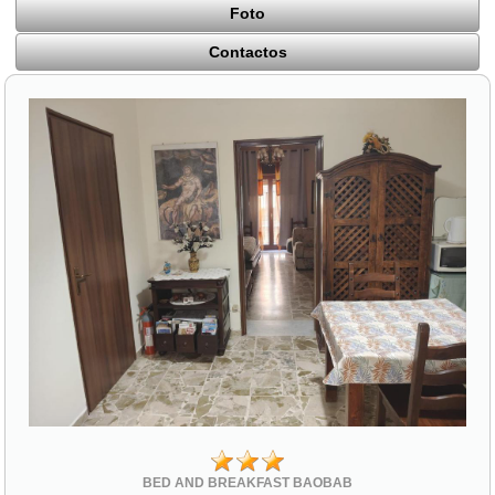
Foto
Contactos
BED AND BREAKFAST BAOBAB
Via Sant'Antonio 16 traversa via Roma
94015 Piazza Armerina (EN)