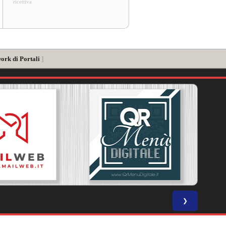
ricettiva
ork di Portali
]
❯