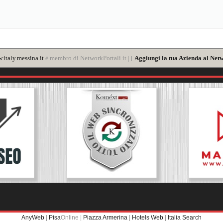
italy.messina.it
è membro di NetworkPortali.it | [
Aggiungi la tua Azienda al Netw
AnyWeb
|
Pisa
Online |
Piazza Armerina
|
Hotels Web
|
Italia Search