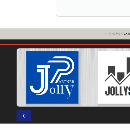
il Sito Web
www.
❮