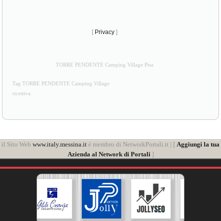
[
Privacy
]
TORRE PENDENTE Camping Village Pisa
Tag TORRE PENDENTE Camping Village
ricettiva
il Sito Web
www.italy.messina.it
è membro di NetworkPortali.it | [
Aggiungi la tua
Azienda al Network di Portali
]