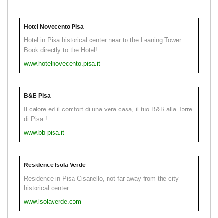
Hotel Novecento Pisa
Hotel in Pisa historical center near to the Leaning Tower.
Book directly to the Hotel!
www.hotelnovecento.pisa.it
B&B Pisa
Il calore ed il comfort di una vera casa, il tuo B&B alla Torre
di Pisa !
www.bb-pisa.it
Residence Isola Verde
Residence in Pisa Cisanello, not far away from the city
historical center.
www.isolaverde.com