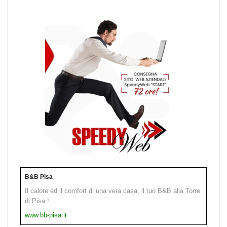
B&B Pisa
Il calore ed il comfort di una vera casa, il tuo B&B alla Torre
di Pisa !
www.bb-pisa.it